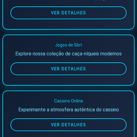
VER DETALHES
Jogos de Slot
Explore nossa coleção de caça-níqueis modernos
VER DETALHES
Cassino Online
Experimente a atmosfera autêntica do cassino
VER DETALHES