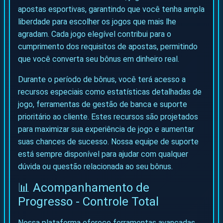
apostas esportivas, garantindo que você tenha ampla
liberdade para escolher os jogos que mais lhe
agradam. Cada jogo elegível contribui para o
cumprimento dos requisitos de apostas, permitindo
que você converta seu bônus em dinheiro real.
Durante o período de bônus, você terá acesso a
recursos especiais como estatísticas detalhadas de
jogo, ferramentas de gestão de banca e suporte
prioritário ao cliente. Estes recursos são projetados
para maximizar sua experiência de jogo e aumentar
suas chances de sucesso. Nossa equipe de suporte
está sempre disponível para ajudar com qualquer
dúvida ou questão relacionada ao seu bônus.
📊 Acompanhamento de
Progresso - Controle Total
Nossa plataforma oferece ferramentas avançadas