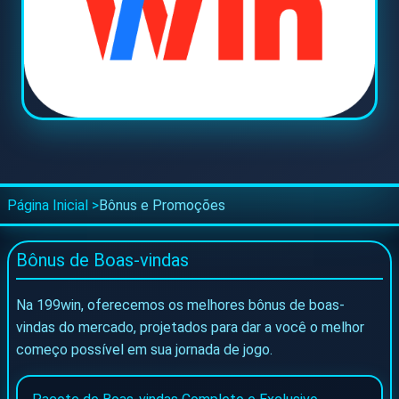
Instalar
🌐 Social & Contato
📱 Telegram
📘 Facebook
Página Inicial
Bônus e Promoções
Bônus de Boas-vindas
Na 199win, oferecemos os melhores bônus de boas-
vindas do mercado, projetados para dar a você o melhor
começo possível em sua jornada de jogo.