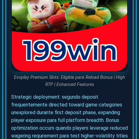
Evoplay Premium Slots: Eligible para Reload Bonus | High
RTP | Enhanced Features
Strategic deployment: segundo deposit
frequentemente directed toward game categories
unexplored durante first deposit phase, expanding
player exposure para full platform breadth. Bonus
optimization occurs quando players leverage reduced
wagering requirement para test higher-volatility titles