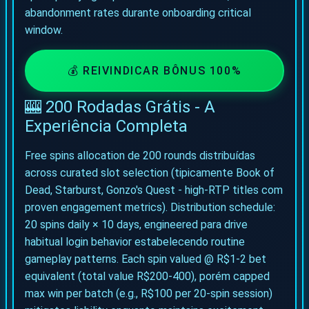
abandonment rates durante onboarding critical
window.
💰 REIVINDICAR BÔNUS 100%
🎰 200 Rodadas Grátis - A
Experiência Completa
Free spins allocation de 200 rounds distribuídas
across curated slot selection (tipicamente Book of
Dead, Starburst, Gonzo's Quest - high-RTP titles com
proven engagement metrics). Distribution schedule:
20 spins daily × 10 days, engineered para drive
habitual login behavior estabelecendo routine
gameplay patterns. Each spin valued @ R$1-2 bet
equivalent (total value R$200-400), porém capped
max win per batch (e.g., R$100 per 20-spin session)