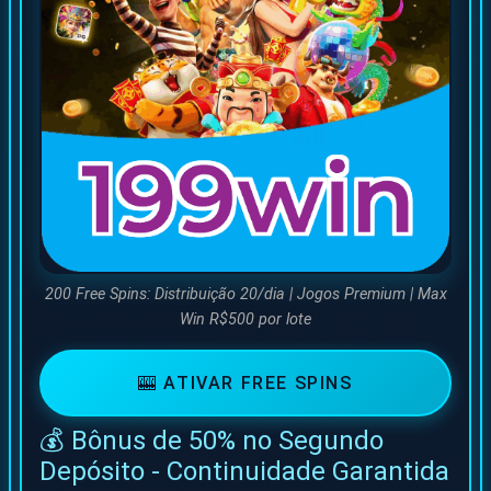
200 Free Spins: Distribuição 20/dia | Jogos Premium | Max
Win R$500 por lote
🎰 ATIVAR FREE SPINS
💰 Bônus de 50% no Segundo
Depósito - Continuidade Garantida