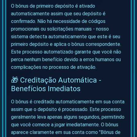
O bônus de primeiro depósito é ativado
automaticamente assim que seu depósito é
confirmado. Não há necessidade de códigos
promocionais ou solicitações manuais - nosso
sistema detecta automaticamente que este é seu
primeiro depósito e aplica o bônus correspondente.
Este processo automatizado garante que você não
perca nenhum benefício devido a erros humanos ou
complicações no processo de ativação.
🎁 Creditação Automática -
Benefícios Imediatos
O bônus é creditado automaticamente em sua conta
assim que o depósito é processado. Este processo
geralmente leva apenas alguns segundos, permitindo
que você comece a jogar imediatamente. O bônus
aparece claramente em sua conta como "Bônus de