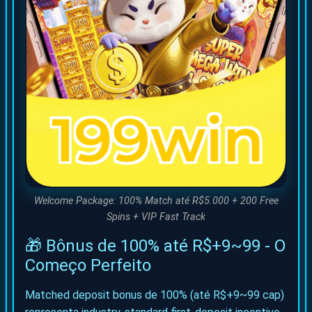
Welcome Package: 100% Match até R$5.000 + 200 Free
Spins + VIP Fast Track
🎁 Bônus de 100% até R$+9~99 - O
Começo Perfeito
Matched deposit bonus de 100% (até R$+9~99 cap)