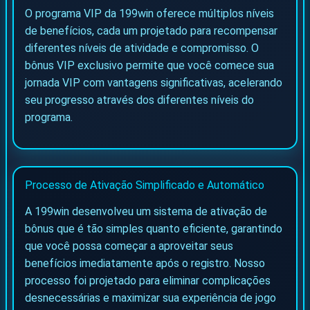
O programa VIP da 199win oferece múltiplos níveis
de benefícios, cada um projetado para recompensar
diferentes níveis de atividade e compromisso. O
bônus VIP exclusivo permite que você comece sua
jornada VIP com vantagens significativas, acelerando
seu progresso através dos diferentes níveis do
programa.
Processo de Ativação Simplificado e Automático
A 199win desenvolveu um sistema de ativação de
bônus que é tão simples quanto eficiente, garantindo
que você possa começar a aproveitar seus
benefícios imediatamente após o registro. Nosso
processo foi projetado para eliminar complicações
desnecessárias e maximizar sua experiência de jogo