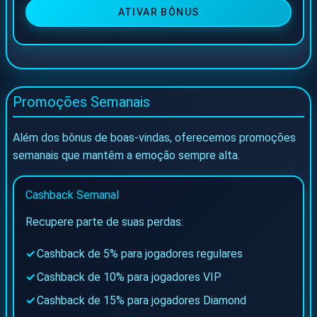
ATIVAR BÔNUS
Promoções Semanais
Além dos bônus de boas-vindas, oferecemos promoções
semanais que mantêm a emoção sempre alta.
Cashback Semanal
Recupere parte de suas perdas:
Cashback de 5% para jogadores regulares
Cashback de 10% para jogadores VIP
Cashback de 15% para jogadores Diamond