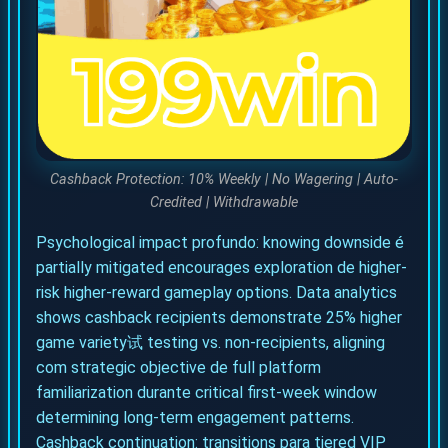
Cashback Protection: 10% Weekly | No Wagering | Auto-
Credited | Withdrawable
Psychological impact profundo: knowing downside é
partially mitigated encourages exploration de higher-
risk higher-reward gameplay options. Data analytics
shows cashback recipients demonstrate 25% higher
game variety试 testing vs. non-recipients, aligning
com strategic objective de full platform
familiarization durante critical first-week window
determining long-term engagement patterns.
Cashback continuation: transitions para tiered VIP