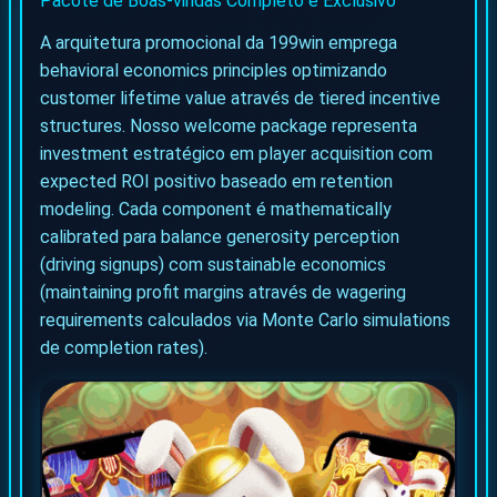
Pacote de Boas-vindas Completo e Exclusivo
A arquitetura promocional da 199win emprega
behavioral economics principles optimizando
customer lifetime value através de tiered incentive
structures. Nosso welcome package representa
investment estratégico em player acquisition com
expected ROI positivo baseado em retention
modeling. Cada component é mathematically
calibrated para balance generosity perception
(driving signups) com sustainable economics
(maintaining profit margins através de wagering
requirements calculados via Monte Carlo simulations
de completion rates).