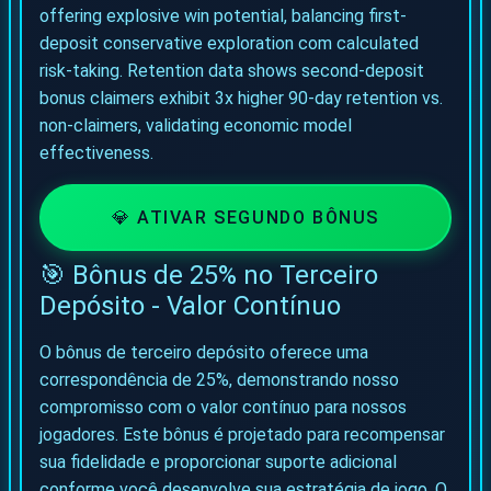
offering explosive win potential, balancing first-
deposit conservative exploration com calculated
risk-taking. Retention data shows second-deposit
bonus claimers exhibit 3x higher 90-day retention vs.
non-claimers, validating economic model
effectiveness.
💎 ATIVAR SEGUNDO BÔNUS
🎯 Bônus de 25% no Terceiro
Depósito - Valor Contínuo
O bônus de terceiro depósito oferece uma
correspondência de 25%, demonstrando nosso
compromisso com o valor contínuo para nossos
jogadores. Este bônus é projetado para recompensar
sua fidelidade e proporcionar suporte adicional
conforme você desenvolve sua estratégia de jogo. O